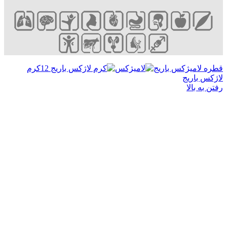
امیژکس باریج
کرم
باریج
 بالا