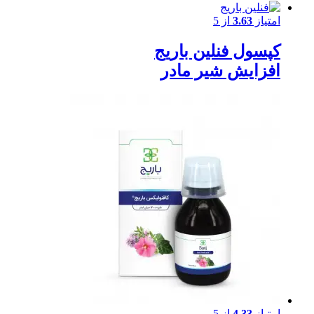
امتیاز
3.63
از 5
کپسول فنلین باریج
افزایش شیر مادر
امتیاز
4.33
از 5