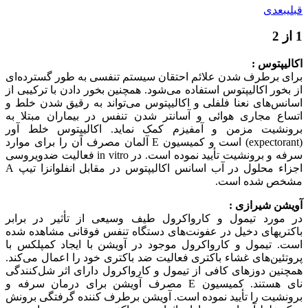
دی
توس :
رطرف شدن علائم احتقان سیستم تنفسی به طور گسترده‌ای
ر اکالیپتوس استفاده می‌شود. همچنین بخور دادن با ترکیبی از
های نعنا فلفلی و اکالیپتوس می‌تواند به رقیق شدن خلط و
 مجاری هوائی و آسانتر شدن تنفس در بیماران مبتلا به
یت مزمن و آمفیزم کمک نماید. اکالیپتوس خلط آور
(expectorant) است و کمیسیون E آلمان مصرف آن را برای موارد
سرفه و برونشیت تأیید نموده است. در in vitro فعالیت ضدویروسی
اجزاء محلول در آب اسانس اکالیپتوس در مقابل انفلوانزا تیپ A
 شده است.
شیرازی :
رد تیمول و کارواکرول طیف وسیعی از تأثیر در برابر
های دخیل در عفونت‌های دستگاه تنفس فوقانی مشاهده شده
یمول و کارواکرول موجود در آویشن با ایجاد کمپلکس با
ن‌های غشاء باکتری فعالیت ضد باکتری خود را اعمال می‌کند.
 دوزهای کافی از تیمول و کارواکرول دارای اثر شل‌کنندگی
نای هستند. کمیسیون E مصرف آویشن برای درمان سرفه و
ت را تأیید نموده است. آویشن برطرف کننده گرفتگی برونش