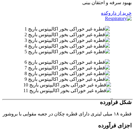
سرفه و احتقان بینی
ز داروکده
رآورده
وشور
 فرآورده