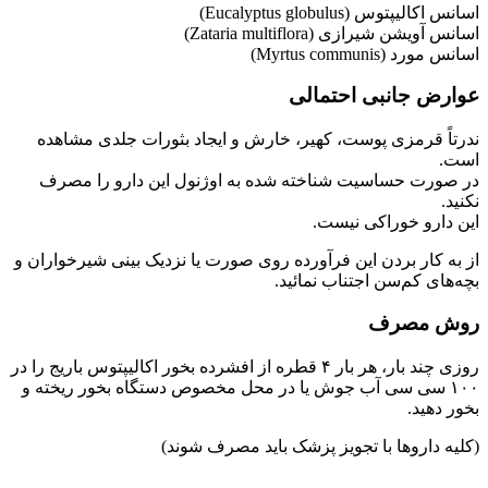
توس (Eucalyptus globulus)
ن شیرازی (Zataria multiflora)
Myrtus communis)
 جانبی احتمالی
 قرمزی پوست، کهیر، خارش و ایجاد بثورات جلدی مشاهده
ت حساسیت شناخته شده به اوژنول این دارو را مصرف
رو خوراکی نیست.
کار بردن این فرآورده روی صورت یا نزدیک بینی شیرخواران و
ی کم‌سن اجتناب نمائید.
مصرف
روزی چند بار، هر بار ۴ قطره از افشرده بخور اکالیپتوس باریج را در
۱ سی سی آب جوش یا در محل مخصوص دستگاه بخور ریخته و
هید.
داروها با تجویز پزشک باید مصرف شوند)