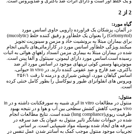
لط آور است و دارای اثرات ضد باکتری و ضدویروس است.
ورد:
ان، پزشکان یک فراورده دارویی حاوی اسانس مورد
(Gelomyrtol) را بعنوان یک خلط‌آور و رقیق کننده خلط (mucolytic)
یماران مبتلا به برونشیت حاد و مزمن و سینوزیت تجویز
.ویژگی خلط‌آور اسانس مورد در کارآزمائی‌های بالینی انجام
 بیماران مبتلا به بیماری مزمن انسداد راههای هوائی به اثبات
است.اسانس مورد دارای لیمونن، سینئول و آلفا پینن است.
پنها وسس کوئی ترپنهای موجود در اسانس مورد اثر ضد
باکتری، ضد قارچ و ضد عفونی کننده دارند. در in vivo حیوانی،
اسانس گیاهان مورد، آویشن شیرازی و درمنه تا رقت ۲۵۶/۱
های انفلوانزای طیور و نیوکاسل را بطور کامل خنثی کرده
منتول در مطالعات in vitro اثری شبیه به سورفکتانت داشته و در in
vi موجب کاهش کشش سطحی بین آب و هوا و در نتیجه بهبود
ظرفیت ریوی(lung compliance) شده است. نتایج مطالعات انجام
 حیوانات نشانگر تاثیر منتول به عنوان یک ضد سرفه در
ای ایجاد شده بوسیله مواد شیمیایی است. بر اساس
ت موجود منتول موجب کمک به آسانتر شدن عمل تنفس در