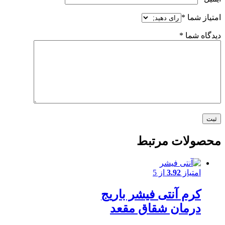
 شما
*
 شما
*
لات مرتبط
امتیاز
3.92
از 5
کرم آنتی فیشر باریج
درمان شقاق مقعد