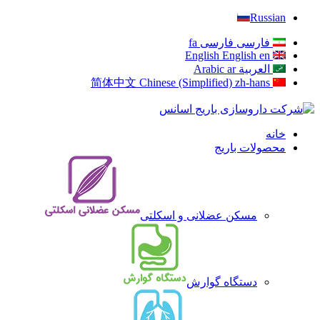
Russian
فارسی
فارسی
fa
English
English
en
العربية
ar
Arabic
简体中文
Chinese (Simplified)
zh-hans
خانه
محصولات باریج
مسکن عضلانی و اسکلتی
دستگاه گوارش